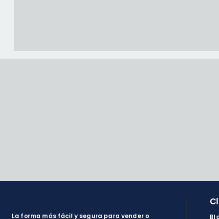
C
La forma más fácil y segura para vender o
Bl