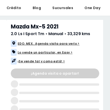
Crédito
Blog
Sucursales
One Day
Mazda Mx-5 2021
2.0 Ls I Sport Tm
•
Manual
•
33,329 kms
EDO. MEX.. Agenda visita para verlo >
Lo vende un particular, en Easy >
¡Se vende tal y como está! >
¡Agenda visita o apartar!