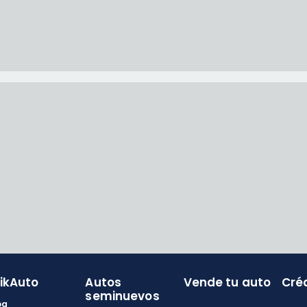
likAuto
Autos
Vende tu auto
Cré
seminuevos
og