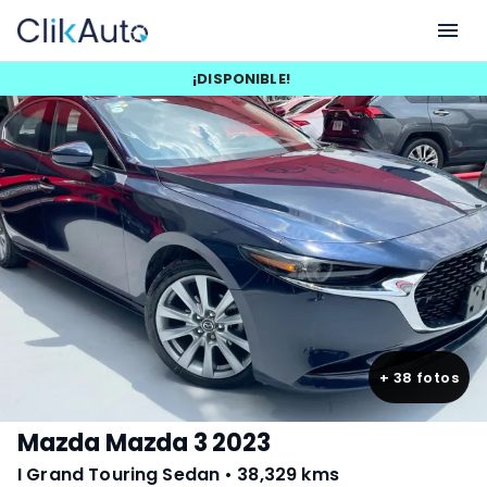
¡
DISPONIBLE
!
+
38
fotos
Mazda Mazda 3 2023
I Grand Touring Sedan
•
38,329 kms