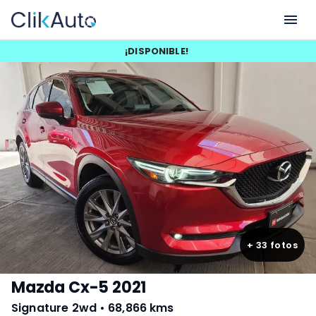
¡
DISPONIBLE
!
+
33
fotos
Mazda Cx-5 2021
Signature 2wd
•
68,866 kms