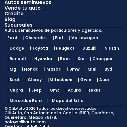
Autos seminuevos
Vende tu auto
Crédito
Blog
Sucursales
Autos seminuevos de particulares y agencias.
Ford
|
Chevrolet
|
Fiat
|
Volkswagen
|
Dodge
|
Toyota
|
Peugeot
|
Suzuki
|
Nissan
|
Renault
|
Hyundai
|
Ram
|
Kia
|
Changan
|
Mg
|
Honda
|
Mazda
|
Bmw
|
Mini
|
Byd
|
Seat
|
Chirey
|
Mitsubishi
|
Gwm
|
Audi
|
Cupra
|
Jeep
|
Gmc
|
Acura
|
Lexus
|
|
Mercedes Benz
Mapa del Sitio
©
ClikAuto
2026
Todos los derechos reservados
ClikAuto, San Antonio de la Capilla #100, Querétaro,
Querétaro, México 76178.
hola@clikauto.com
Teléfono: 5589571916