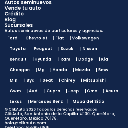
Autos seminuevos
Vende tu auto
Crédito
Blog
Sucursales
Autos seminuevos de particulares y agencias.
Ford
|
Chevrolet
|
Fiat
|
Volkswagen
|
Toyota
|
Peugeot
|
Suzuki
|
Nissan
|
Renault
|
Hyundai
|
Ram
|
Dodge
|
Kia
|
Changan
|
Mg
|
Honda
|
Mazda
|
Bmw
|
Mini
|
Byd
|
Seat
|
Chirey
|
Mitsubishi
|
Gwm
|
Audi
|
Cupra
|
Jeep
|
Gmc
|
Acura
|
|
Lexus
|
Mercedes Benz
Mapa del Sitio
©
ClikAuto
2026
Todos los derechos reservados
ClikAuto, San Antonio de la Capilla #100, Querétaro,
Querétaro, México 76178.
hola@clikauto.com
Teléfono: 5589571916