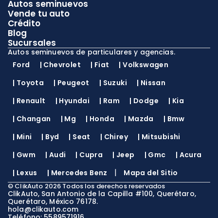
Autos seminuevos
Vende tu auto
Crédito
Blog
Sucursales
Autos seminuevos de particulares y agencias.
Ford
|
Chevrolet
|
Fiat
|
Volkswagen
|
Toyota
|
Peugeot
|
Suzuki
|
Nissan
|
Renault
|
Hyundai
|
Ram
|
Dodge
|
Kia
|
Changan
|
Mg
|
Honda
|
Mazda
|
Bmw
|
Mini
|
Byd
|
Seat
|
Chirey
|
Mitsubishi
|
Gwm
|
Audi
|
Cupra
|
Jeep
|
Gmc
|
Acura
|
|
Lexus
|
Mercedes Benz
Mapa del Sitio
©
ClikAuto
2026
Todos los derechos reservados
ClikAuto, San Antonio de la Capilla #100, Querétaro,
Querétaro, México 76178.
hola@clikauto.com
Teléfono: 5589571916