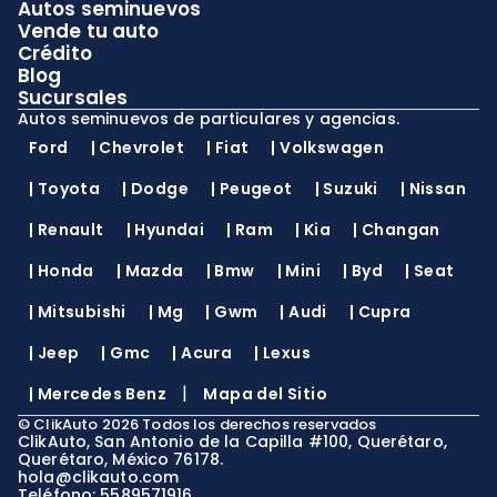
Autos seminuevos
Vende tu auto
Crédito
Blog
Sucursales
Autos seminuevos de particulares y agencias.
Ford
|
Chevrolet
|
Fiat
|
Volkswagen
|
Toyota
|
Dodge
|
Peugeot
|
Suzuki
|
Nissan
|
Renault
|
Hyundai
|
Ram
|
Kia
|
Changan
|
Honda
|
Mazda
|
Bmw
|
Mini
|
Byd
|
Seat
|
Mitsubishi
|
Mg
|
Gwm
|
Audi
|
Cupra
|
Jeep
|
Gmc
|
Acura
|
Lexus
|
|
Mercedes Benz
Mapa del Sitio
©
ClikAuto
2026
Todos los derechos reservados
ClikAuto, San Antonio de la Capilla #100, Querétaro,
Querétaro, México 76178.
hola@clikauto.com
Teléfono: 5589571916