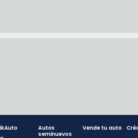
likAuto
Autos
Vende tu auto
Cré
seminuevos
og