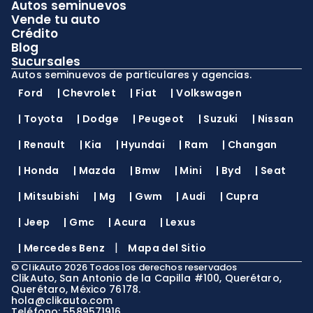
Autos seminuevos
Vende tu auto
Crédito
Blog
Sucursales
Autos seminuevos de particulares y agencias.
Ford
|
Chevrolet
|
Fiat
|
Volkswagen
|
Toyota
|
Dodge
|
Peugeot
|
Suzuki
|
Nissan
|
Renault
|
Kia
|
Hyundai
|
Ram
|
Changan
|
Honda
|
Mazda
|
Bmw
|
Mini
|
Byd
|
Seat
|
Mitsubishi
|
Mg
|
Gwm
|
Audi
|
Cupra
|
Jeep
|
Gmc
|
Acura
|
Lexus
|
|
Mercedes Benz
Mapa del Sitio
©
ClikAuto
2026
Todos los derechos reservados
ClikAuto, San Antonio de la Capilla #100, Querétaro,
Querétaro, México 76178.
hola@clikauto.com
Teléfono: 5589571916