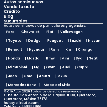
Autos seminuevos
Vende tu auto
Crédito
Blog
Sucursales
Autos seminuevos de particulares y agencias.
Ford
|
Chevrolet
|
Fiat
|
Volkswagen
|
Toyota
|
Dodge
|
Peugeot
|
Suzuki
|
Nissan
|
Renault
|
Hyundai
|
Ram
|
Kia
|
Changan
|
Honda
|
Mazda
|
Bmw
|
Mini
|
Byd
|
Seat
|
Mitsubishi
|
Mg
|
Gwm
|
Audi
|
Cupra
|
Jeep
|
Gmc
|
Acura
|
Lexus
|
|
Mercedes Benz
Mapa del Sitio
©
ClikAuto
2026
Todos los derechos reservados
ClikAuto, San Antonio de la Capilla #100, Querétaro,
Querétaro, México 76178.
hola@clikauto.com
Teléfono: 5589571916