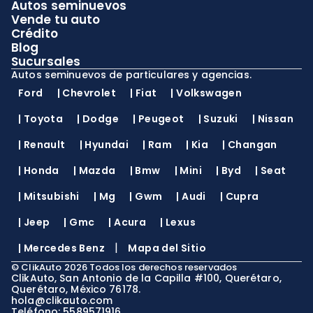
Autos seminuevos
Vende tu auto
Crédito
Blog
Sucursales
Autos seminuevos de particulares y agencias.
Ford
|
Chevrolet
|
Fiat
|
Volkswagen
|
Toyota
|
Dodge
|
Peugeot
|
Suzuki
|
Nissan
|
Renault
|
Hyundai
|
Ram
|
Kia
|
Changan
|
Honda
|
Mazda
|
Bmw
|
Mini
|
Byd
|
Seat
|
Mitsubishi
|
Mg
|
Gwm
|
Audi
|
Cupra
|
Jeep
|
Gmc
|
Acura
|
Lexus
|
|
Mercedes Benz
Mapa del Sitio
©
ClikAuto
2026
Todos los derechos reservados
ClikAuto, San Antonio de la Capilla #100, Querétaro,
Querétaro, México 76178.
hola@clikauto.com
Teléfono: 5589571916