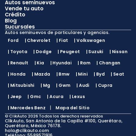
Autos seminuevos
Vende tu auto
Crédito
Blog
Sucursales
Autos seminuevos de particulares y agencias.
Ford
|
Chevrolet
|
Fiat
|
Volkswagen
|
Toyota
|
Dodge
|
Peugeot
|
Suzuki
|
Nissan
|
Renault
|
Kia
|
Hyundai
|
Ram
|
Changan
|
Honda
|
Mazda
|
Bmw
|
Mini
|
Byd
|
Seat
|
Mitsubishi
|
Mg
|
Gwm
|
Audi
|
Cupra
|
Jeep
|
Gmc
|
Acura
|
Lexus
|
|
Mercedes Benz
Mapa del Sitio
©
ClikAuto
2026
Todos los derechos reservados
ClikAuto, San Antonio de la Capilla #100, Querétaro,
Querétaro, México 76178.
hola@clikauto.com
Teléfono: 5589571916