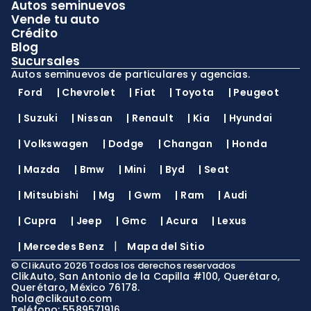
Autos seminuevos
Vende tu auto
Crédito
Blog
Sucursales
Autos seminuevos de particulares y agencias.
Ford
|
Chevrolet
|
Fiat
|
Toyota
|
Peugeot
|
Suzuki
|
Nissan
|
Renault
|
Kia
|
Hyundai
|
Volkswagen
|
Dodge
|
Changan
|
Honda
|
Mazda
|
Bmw
|
Mini
|
Byd
|
Seat
|
Mitsubishi
|
Mg
|
Gwm
|
Ram
|
Audi
|
Cupra
|
Jeep
|
Gmc
|
Acura
|
Lexus
|
|
Mercedes Benz
Mapa del Sitio
©
ClikAuto
2026
Todos los derechos reservados
ClikAuto, San Antonio de la Capilla #100, Querétaro,
Querétaro, México 76178.
hola@clikauto.com
Teléfono: 5589571916