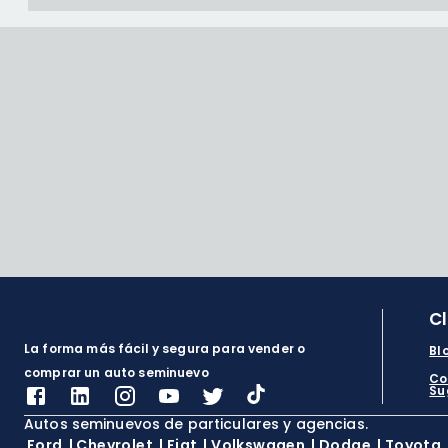
C
La forma más fácil y segura para vender o
Bl
comprar un auto seminuevo
Co
Su
Autos seminuevos de particulares y agencias.
Ford
|
Chevrolet
|
Fiat
|
Volkswagen
|
Dodge
|
Toyota