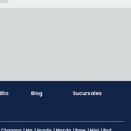
dito
Blog
Sucursales
|
Changan
|
Mg
|
Honda
|
Mazda
|
Bmw
|
Mini
|
Byd