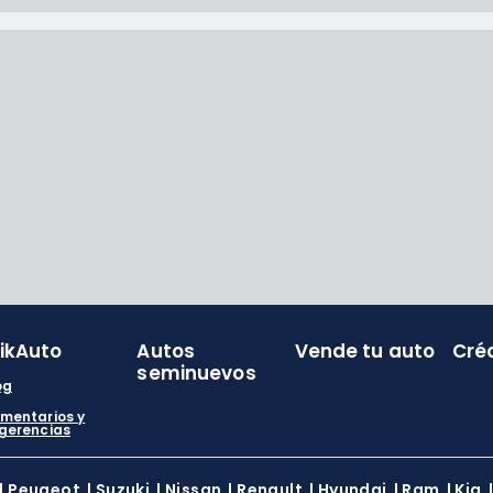
likAuto
Autos
Vende tu auto
Cré
seminuevos
og
mentarios y
gerencias
|
Peugeot
|
Suzuki
|
Nissan
|
Renault
|
Hyundai
|
Ram
|
Kia