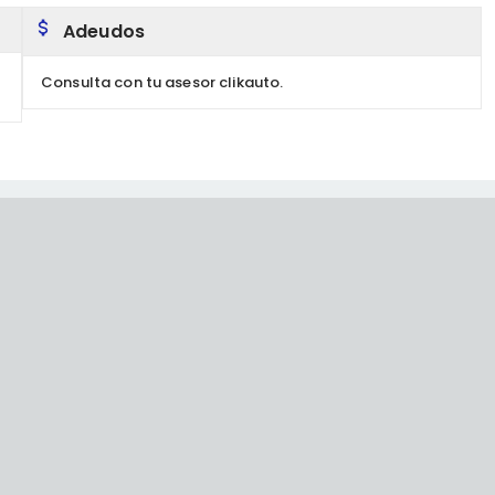
Adeudos
Consulta con tu asesor clikauto.