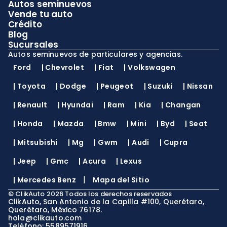
Autos seminuevos
Vende tu auto
Crédito
Blog
Sucursales
Autos seminuevos de particulares y agencias.
Ford
|
Chevrolet
|
Fiat
|
Volkswagen
|
Toyota
|
Dodge
|
Peugeot
|
Suzuki
|
Nissan
|
Renault
|
Hyundai
|
Ram
|
Kia
|
Changan
|
Honda
|
Mazda
|
Bmw
|
Mini
|
Byd
|
Seat
|
Mitsubishi
|
Mg
|
Gwm
|
Audi
|
Cupra
|
Jeep
|
Gmc
|
Acura
|
Lexus
|
|
Mercedes Benz
Mapa del Sitio
©
ClikAuto
2026
Todos los derechos reservados
ClikAuto, San Antonio de la Capilla #100, Querétaro,
Querétaro, México 76178.
hola@clikauto.com
Teléfono: 5589571916