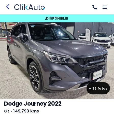
¡
DISPONIBLE
!
+
32
fotos
Dodge Journey 2022
Gt
•
149,793 kms