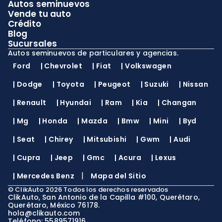
Autos seminuevos
Vende tu auto
Crédito
Blog
Sucursales
Autos seminuevos de particulares y agencias.
Ford
|
Chevrolet
|
Fiat
|
Volkswagen
|
Dodge
|
Toyota
|
Peugeot
|
Suzuki
|
Nissan
|
Renault
|
Hyundai
|
Ram
|
Kia
|
Changan
|
Mg
|
Honda
|
Mazda
|
Bmw
|
Mini
|
Byd
|
Seat
|
Chirey
|
Mitsubishi
|
Gwm
|
Audi
|
Cupra
|
Jeep
|
Gmc
|
Acura
|
Lexus
|
|
Mercedes Benz
Mapa del Sitio
©
ClikAuto
2026
Todos los derechos reservados
ClikAuto, San Antonio de la Capilla #100, Querétaro,
Querétaro, México 76178.
hola@clikauto.com
Teléfono: 5589571916