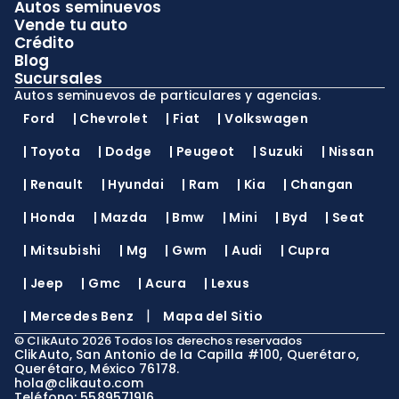
Autos seminuevos
Vende tu auto
Crédito
Blog
Sucursales
Autos seminuevos de particulares y agencias.
Ford
|
Chevrolet
|
Fiat
|
Volkswagen
|
Toyota
|
Dodge
|
Peugeot
|
Suzuki
|
Nissan
|
Renault
|
Hyundai
|
Ram
|
Kia
|
Changan
|
Honda
|
Mazda
|
Bmw
|
Mini
|
Byd
|
Seat
|
Mitsubishi
|
Mg
|
Gwm
|
Audi
|
Cupra
|
Jeep
|
Gmc
|
Acura
|
Lexus
|
|
Mercedes Benz
Mapa del Sitio
©
ClikAuto
2026
Todos los derechos reservados
ClikAuto, San Antonio de la Capilla #100, Querétaro,
Querétaro, México 76178.
hola@clikauto.com
Teléfono: 5589571916