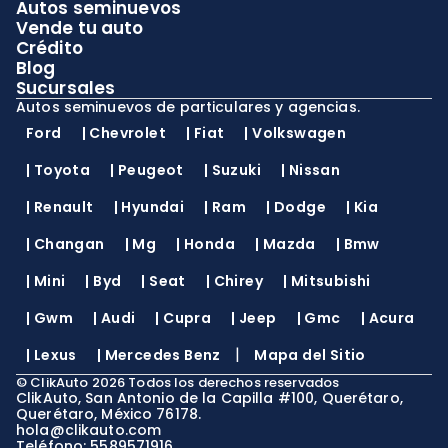
Autos seminuevos
Vende tu auto
Crédito
Blog
Sucursales
Autos seminuevos de particulares y agencias.
Ford
|
Chevrolet
|
Fiat
|
Volkswagen
|
Toyota
|
Peugeot
|
Suzuki
|
Nissan
|
Renault
|
Hyundai
|
Ram
|
Dodge
|
Kia
|
Changan
|
Mg
|
Honda
|
Mazda
|
Bmw
|
Mini
|
Byd
|
Seat
|
Chirey
|
Mitsubishi
|
Gwm
|
Audi
|
Cupra
|
Jeep
|
Gmc
|
Acura
|
|
Lexus
|
Mercedes Benz
Mapa del Sitio
©
ClikAuto
2026
Todos los derechos reservados
ClikAuto, San Antonio de la Capilla #100, Querétaro,
Querétaro, México 76178.
hola@clikauto.com
Teléfono: 5589571916