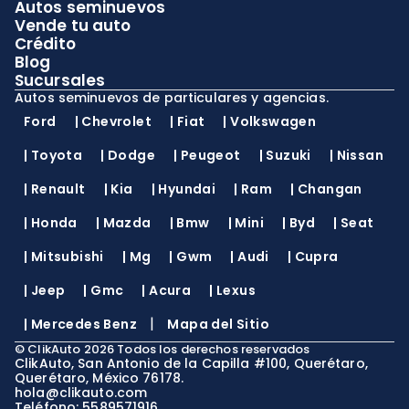
Autos seminuevos
Vende tu auto
Crédito
Blog
Sucursales
Autos seminuevos de particulares y agencias.
Ford
|
Chevrolet
|
Fiat
|
Volkswagen
|
Toyota
|
Dodge
|
Peugeot
|
Suzuki
|
Nissan
|
Renault
|
Kia
|
Hyundai
|
Ram
|
Changan
|
Honda
|
Mazda
|
Bmw
|
Mini
|
Byd
|
Seat
|
Mitsubishi
|
Mg
|
Gwm
|
Audi
|
Cupra
|
Jeep
|
Gmc
|
Acura
|
Lexus
|
|
Mercedes Benz
Mapa del Sitio
©
ClikAuto
2026
Todos los derechos reservados
ClikAuto, San Antonio de la Capilla #100, Querétaro,
Querétaro, México 76178.
hola@clikauto.com
Teléfono: 5589571916