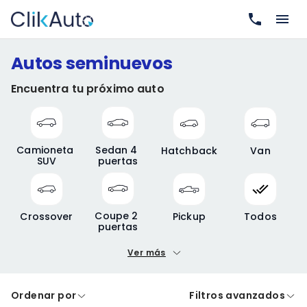
Autos seminuevos
Encuentra tu próximo auto
Camioneta 
Sedan 4 
Hatchback
Van
SUV
puertas
Coupe 2 
Crossover
Pickup
Todos
puertas
Ver más
Precio mínimo
Precio máximo
Ordenar por
Filtros avanzados
A crédito
De contado