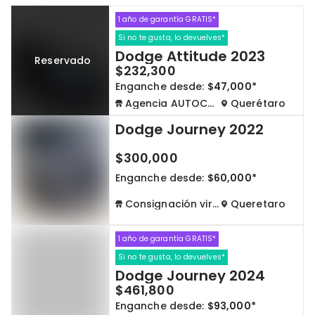
1 año de garantía GRATIS*
Cdmx y Edo Mex
Querétaro
Si no te gusta, lo devuelves*
Dodge Attitude 2023
Reservado
Con garantía
Negociar precio
$232,300
Enganche desde:
$47,000*
Agencia AUTOCOM
Querétaro
Borrar todo
Ver autos
Dodge Journey 2022
$300,000
Enganche desde:
$60,000*
Consignación virtual
Queretaro
1 año de garantía GRATIS*
Si no te gusta, lo devuelves*
Dodge Journey 2024
$461,800
Enganche desde:
$93,000*