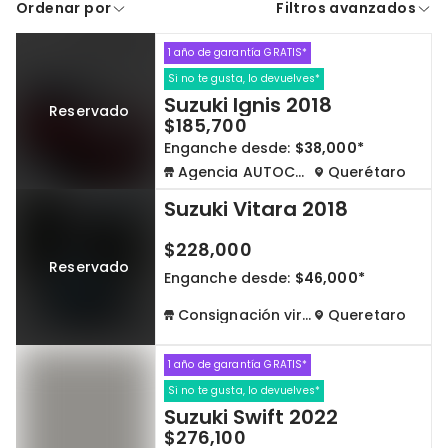
Ordenar por
Filtros avanzados
A crédito
De contado
1 año de garantía GRATIS*
Cdmx y Edo Mex
Querétaro
Si no te gusta, lo devuelves*
Suzuki Ignis 2018
Reservado
Con garantía
Negociar precio
$185,700
Enganche desde:
$38,000*
Agencia AUTOCOM
Querétaro
Borrar todo
Ver autos
Suzuki Vitara 2018
$228,000
Reservado
Enganche desde:
$46,000*
Consignación virtual
Queretaro
1 año de garantía GRATIS*
Si no te gusta, lo devuelves*
Suzuki Swift 2022
$276,100