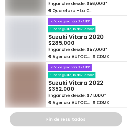
Enganche desde:
$56,000*
Queretaro - La Capilla
1 año de garantía GRATIS*
Si no te gusta, lo devuelves*
Suzuki Vitara 2020
$285,000
Enganche desde:
$57,000*
Agencia AUTOCOM
CDMX
1 año de garantía GRATIS*
Si no te gusta, lo devuelves*
Suzuki Vitara 2022
$352,000
Enganche desde:
$71,000*
Agencia AUTOCOM
CDMX
Fin de resultados