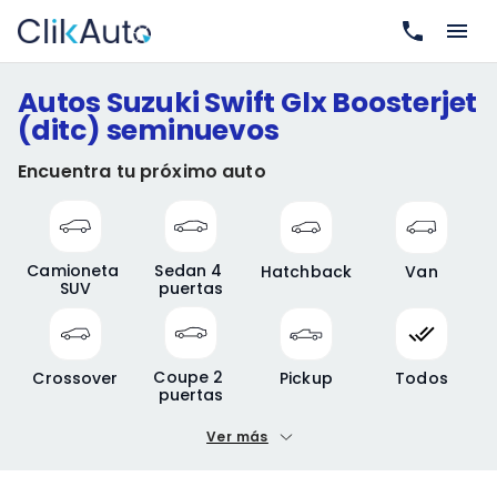
Autos Suzuki Swift Glx Boosterjet
(ditc) seminuevos
Encuentra tu próximo auto
Camioneta 
Sedan 4 
Hatchback
Van
SUV
puertas
Coupe 2 
Crossover
Pickup
Todos
puertas
Ver más
Precio mínimo
Precio máximo