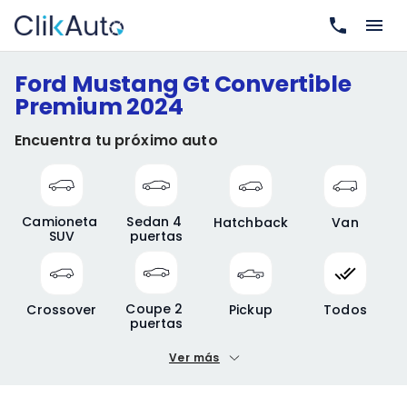
Ford Mustang Gt Convertible
Premium 2024
Encuentra tu próximo auto
Camioneta 
Sedan 4 
Hatchback
Van
SUV
puertas
Coupe 2 
Crossover
Pickup
Todos
puertas
Ver más
Precio mínimo
Precio máximo