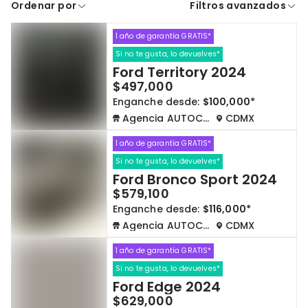
Ordenar por
Filtros avanzados
A crédito
De contado
1 año de garantía GRATIS*
Cdmx y Edo Mex
Querétaro
Si no te gusta, lo devuelves*
Ford Territory 2024
Con garantía
Negociar precio
$497,000
Enganche desde:
$100,000*
Agencia AUTOCOM
CDMX
Borrar todo
Ver autos
1 año de garantía GRATIS*
Si no te gusta, lo devuelves*
Ford Bronco Sport 2024
$579,100
Enganche desde:
$116,000*
Agencia AUTOCOM
CDMX
1 año de garantía GRATIS*
Si no te gusta, lo devuelves*
Ford Edge 2024
$629,000