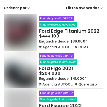
Ordenar por
Filtros avanzados
A crédito
De contado
1 año de garantía GRATIS*
Cdmx y Edo Mex
Querétaro
Si no te gusta, lo devuelves*
Ford Edge Titanium 2022
Con garantía
Negociar precio
$444,100
Enganche desde:
$89,000*
Agencia AUTOCOM
CDMX
Borrar todo
Ver autos
1 año de garantía GRATIS*
Si no te gusta, lo devuelves*
Ford Figo 2021
$204,000
Enganche desde:
$41,000*
Agencia AUTOCOM
Querétaro
1 año de garantía GRATIS*
Si no te gusta, lo devuelves*
Ford Escape 2022