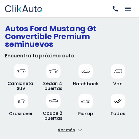
Autos Ford Mustang Gt
Convertible Premium
seminuevos
Encuentra tu próximo auto
Camioneta 
Sedan 4 
Hatchback
Van
SUV
puertas
Coupe 2 
Crossover
Pickup
Todos
puertas
Ver más
Precio mínimo
Precio máximo