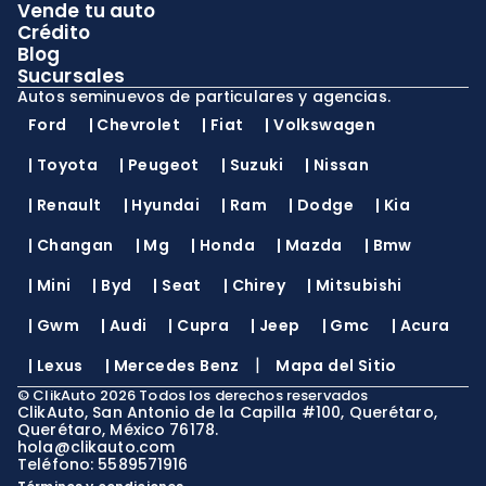
Vende tu auto
Crédito
Blog
Sucursales
Autos seminuevos de particulares y agencias.
Ford
|
Chevrolet
|
Fiat
|
Volkswagen
|
Toyota
|
Peugeot
|
Suzuki
|
Nissan
|
Renault
|
Hyundai
|
Ram
|
Dodge
|
Kia
|
Changan
|
Mg
|
Honda
|
Mazda
|
Bmw
|
Mini
|
Byd
|
Seat
|
Chirey
|
Mitsubishi
|
Gwm
|
Audi
|
Cupra
|
Jeep
|
Gmc
|
Acura
|
|
Lexus
|
Mercedes Benz
Mapa del Sitio
©
ClikAuto
2026
Todos los derechos reservados
ClikAuto, San Antonio de la Capilla #100, Querétaro,
Querétaro, México 76178.
hola@clikauto.com
Teléfono: 5589571916