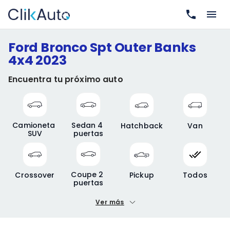
Ford Bronco Spt Outer Banks
4x4 2023
Encuentra tu próximo auto
Camioneta 
Sedan 4 
Hatchback
Van
SUV
puertas
Coupe 2 
Crossover
Pickup
Todos
puertas
Ver más
Precio mínimo
Precio máximo