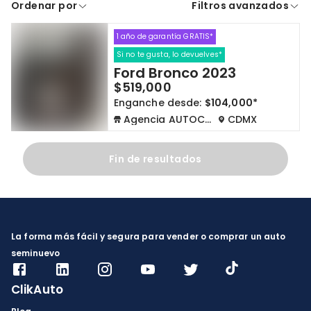
Ordenar por
Filtros avanzados
A crédito
De contado
1 año de garantía GRATIS*
Cdmx y Edo Mex
Querétaro
Si no te gusta, lo devuelves*
Ford Bronco 2023
Con garantía
Negociar precio
$519,000
Enganche desde:
$104,000*
Agencia AUTOCOM
CDMX
Borrar todo
Ver autos
Fin de resultados
La forma más fácil y segura para vender o comprar un auto
seminuevo
ClikAuto