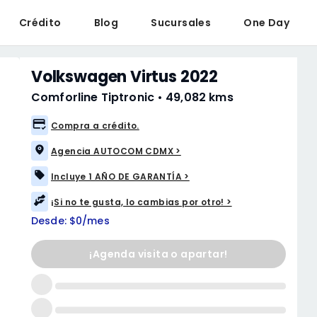
Crédito
Blog
Sucursales
One Day
Volkswagen Virtus 2022
Comforline Tiptronic
•
49,082 kms
Compra a crédito.
Agencia AUTOCOM CDMX >
Incluye 1 AÑO DE GARANTÍA >
¡Si no te gusta, lo cambias por otro! >
Desde: $0/mes
¡Agenda visita o apartar!