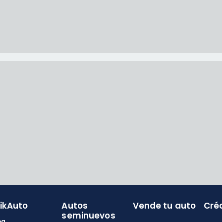
likAuto
Autos
Vende tu auto
Cré
seminuevos
og