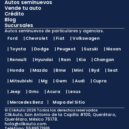
Autos seminuevos
Vende tu auto
Crédito
Blog
Sucursales
Autos seminuevos de particulares y agencias.
Ford
|
Chevrolet
|
Fiat
|
Volkswagen
|
Toyota
|
Dodge
|
Peugeot
|
Suzuki
|
Nissan
|
Renault
|
Hyundai
|
Ram
|
Kia
|
Changan
|
Honda
|
Mazda
|
Bmw
|
Mini
|
Byd
|
Seat
|
Mitsubishi
|
Mg
|
Gwm
|
Audi
|
Cupra
|
Jeep
|
Gmc
|
Acura
|
Lexus
|
|
Mercedes Benz
Mapa del Sitio
©
ClikAuto
2026
Todos los derechos reservados
ClikAuto, San Antonio de la Capilla #100, Querétaro,
Querétaro, México 76178.
hola@clikauto.com
Teléfono: 5589571916