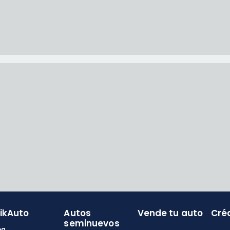
likAuto
Autos
Vende tu auto
Cré
seminuevos
og