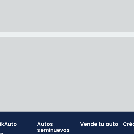
likAuto
Autos
Vende tu auto
Cré
seminuevos
og