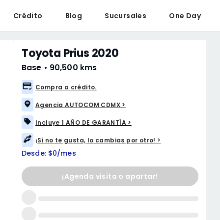
Crédito
Blog
Sucursales
One Day
Toyota Prius 2020
Base
•
90,500 kms
Compra a crédito.
Agencia AUTOCOM CDMX >
Incluye 1 AÑO DE GARANTÍA >
¡Si no te gusta, lo cambias por otro! >
Desde: $0/mes
¡Agenda visita o apartar!