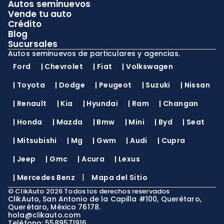
Autos seminuevos
Vende tu auto
Crédito
Blog
Sucursales
Autos seminuevos de particulares y agencias.
Ford
|
Chevrolet
|
Fiat
|
Volkswagen
|
Toyota
|
Dodge
|
Peugeot
|
Suzuki
|
Nissan
|
Renault
|
Kia
|
Hyundai
|
Ram
|
Changan
|
Honda
|
Mazda
|
Bmw
|
Mini
|
Byd
|
Seat
|
Mitsubishi
|
Mg
|
Gwm
|
Audi
|
Cupra
|
Jeep
|
Gmc
|
Acura
|
Lexus
|
|
Mercedes Benz
Mapa del Sitio
©
ClikAuto
2026
Todos los derechos reservados
ClikAuto, San Antonio de la Capilla #100, Querétaro,
Querétaro, México 76178.
hola@clikauto.com
Teléfono: 5589571916