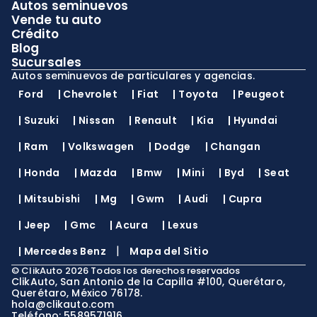
Autos seminuevos
Vende tu auto
Crédito
Blog
Sucursales
Autos seminuevos de particulares y agencias.
Ford
|
Chevrolet
|
Fiat
|
Toyota
|
Peugeot
|
Suzuki
|
Nissan
|
Renault
|
Kia
|
Hyundai
|
Ram
|
Volkswagen
|
Dodge
|
Changan
|
Honda
|
Mazda
|
Bmw
|
Mini
|
Byd
|
Seat
|
Mitsubishi
|
Mg
|
Gwm
|
Audi
|
Cupra
|
Jeep
|
Gmc
|
Acura
|
Lexus
|
|
Mercedes Benz
Mapa del Sitio
©
ClikAuto
2026
Todos los derechos reservados
ClikAuto, San Antonio de la Capilla #100, Querétaro,
Querétaro, México 76178.
hola@clikauto.com
Teléfono: 5589571916