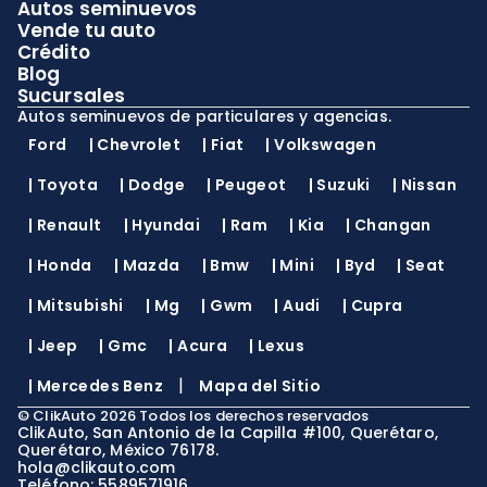
Autos seminuevos
Vende tu auto
Crédito
Blog
Sucursales
Autos seminuevos de particulares y agencias.
Ford
|
Chevrolet
|
Fiat
|
Volkswagen
|
Toyota
|
Dodge
|
Peugeot
|
Suzuki
|
Nissan
|
Renault
|
Hyundai
|
Ram
|
Kia
|
Changan
|
Honda
|
Mazda
|
Bmw
|
Mini
|
Byd
|
Seat
|
Mitsubishi
|
Mg
|
Gwm
|
Audi
|
Cupra
|
Jeep
|
Gmc
|
Acura
|
Lexus
|
|
Mercedes Benz
Mapa del Sitio
©
ClikAuto
2026
Todos los derechos reservados
ClikAuto, San Antonio de la Capilla #100, Querétaro,
Querétaro, México 76178.
hola@clikauto.com
Teléfono: 5589571916