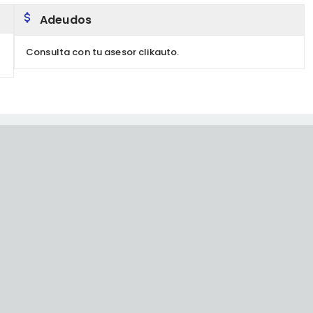
Adeudos
Consulta con tu asesor clikauto.