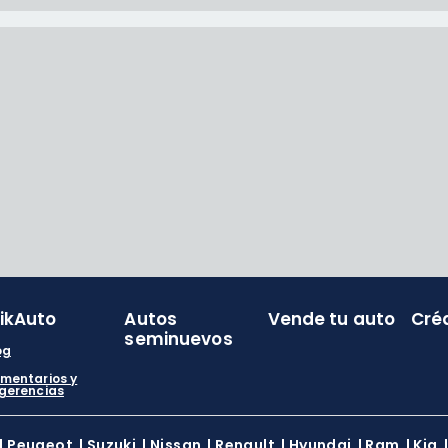
likAuto
Autos
Vende tu auto
Cré
seminuevos
og
mentarios y
gerencias
|
Peugeot
|
Suzuki
|
Nissan
|
Renault
|
Hyundai
|
Ram
|
Kia