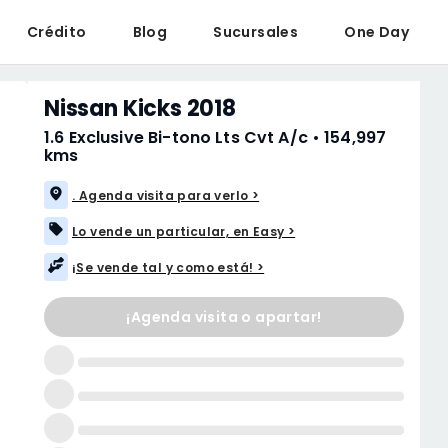
Crédito
Blog
Sucursales
One Day
Nissan Kicks 2018
1.6 Exclusive Bi-tono Lts Cvt A/c
•
154,997 
kms
. Agenda visita para verlo >
Lo vende un particular, en Easy >
¡Se vende tal y como está! >
¡Agenda visita o apartar!