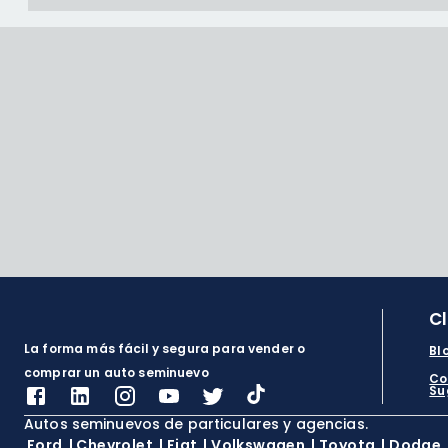
C
La forma más fácil y segura para vender o
Bl
comprar un auto seminuevo
Co
Su
Autos seminuevos de particulares y agencias.
Ford
|
Chevrolet
|
Fiat
|
Volkswagen
|
Toyota
|
Dodge