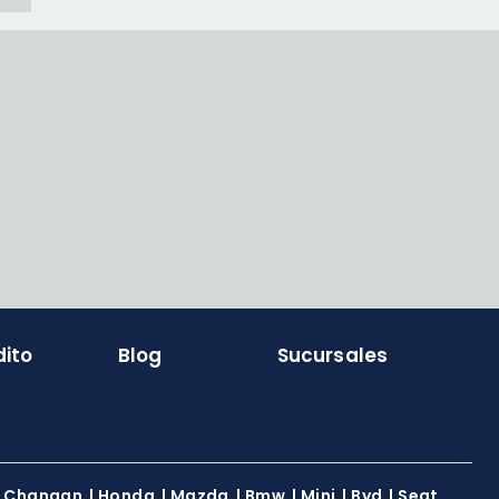
dito
Blog
Sucursales
|
Changan
|
Honda
|
Mazda
|
Bmw
|
Mini
|
Byd
|
Seat