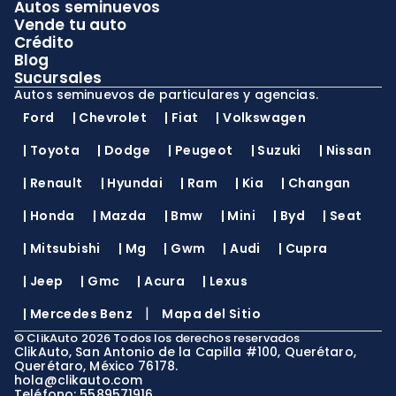
Autos seminuevos
Vende tu auto
Crédito
Blog
Sucursales
Autos seminuevos de particulares y agencias.
Ford
|
Chevrolet
|
Fiat
|
Volkswagen
|
Toyota
|
Dodge
|
Peugeot
|
Suzuki
|
Nissan
|
Renault
|
Hyundai
|
Ram
|
Kia
|
Changan
|
Honda
|
Mazda
|
Bmw
|
Mini
|
Byd
|
Seat
|
Mitsubishi
|
Mg
|
Gwm
|
Audi
|
Cupra
|
Jeep
|
Gmc
|
Acura
|
Lexus
|
|
Mercedes Benz
Mapa del Sitio
©
ClikAuto
2026
Todos los derechos reservados
ClikAuto, San Antonio de la Capilla #100, Querétaro,
Querétaro, México 76178.
hola@clikauto.com
Teléfono: 5589571916