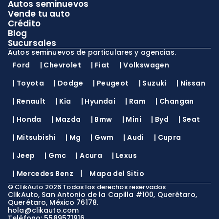
Autos seminuevos
Vende tu auto
Crédito
Blog
Sucursales
Autos seminuevos de particulares y agencias.
Ford
|
Chevrolet
|
Fiat
|
Volkswagen
|
Toyota
|
Dodge
|
Peugeot
|
Suzuki
|
Nissan
|
Renault
|
Kia
|
Hyundai
|
Ram
|
Changan
|
Honda
|
Mazda
|
Bmw
|
Mini
|
Byd
|
Seat
|
Mitsubishi
|
Mg
|
Gwm
|
Audi
|
Cupra
|
Jeep
|
Gmc
|
Acura
|
Lexus
|
|
Mercedes Benz
Mapa del Sitio
©
ClikAuto
2026
Todos los derechos reservados
ClikAuto, San Antonio de la Capilla #100, Querétaro,
Querétaro, México 76178.
hola@clikauto.com
Teléfono: 5589571916