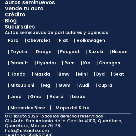
Autos seminuevos
Vende tu auto
Crédito
Blog
Sucursales
Autos seminuevos de particulares y agencias.
Ford
|
Chevrolet
|
Fiat
|
Volkswagen
|
Toyota
|
Dodge
|
Peugeot
|
Suzuki
|
Nissan
|
Renault
|
Hyundai
|
Ram
|
Kia
|
Changan
|
Honda
|
Mazda
|
Bmw
|
Mini
|
Byd
|
Seat
|
Mitsubishi
|
Mg
|
Gwm
|
Audi
|
Cupra
|
Jeep
|
Gmc
|
Acura
|
Lexus
|
|
Mercedes Benz
Mapa del Sitio
©
ClikAuto
2026
Todos los derechos reservados
ClikAuto, San Antonio de la Capilla #100, Querétaro,
Querétaro, México 76178.
hola@clikauto.com
Teléfono: 5589571916