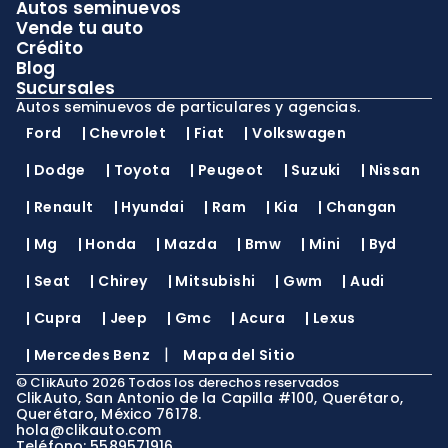
Autos seminuevos
Vende tu auto
Crédito
Blog
Sucursales
Autos seminuevos de particulares y agencias.
Ford
|
Chevrolet
|
Fiat
|
Volkswagen
|
Dodge
|
Toyota
|
Peugeot
|
Suzuki
|
Nissan
|
Renault
|
Hyundai
|
Ram
|
Kia
|
Changan
|
Mg
|
Honda
|
Mazda
|
Bmw
|
Mini
|
Byd
|
Seat
|
Chirey
|
Mitsubishi
|
Gwm
|
Audi
|
Cupra
|
Jeep
|
Gmc
|
Acura
|
Lexus
|
|
Mercedes Benz
Mapa del Sitio
©
ClikAuto
2026
Todos los derechos reservados
ClikAuto, San Antonio de la Capilla #100, Querétaro,
Querétaro, México 76178.
hola@clikauto.com
Teléfono: 5589571916