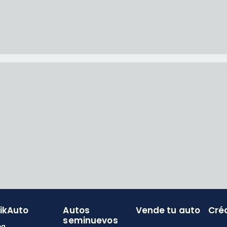
likAuto
Autos
Vende tu auto
Cré
seminuevos
og