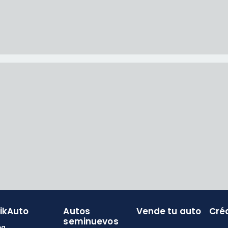
likAuto
Autos
Vende tu auto
Cré
seminuevos
og