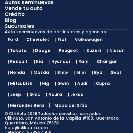
Autos seminuevos
Vende tu auto
Crédito
Blog
Sucursales
Autos seminuevos de particulares y agencias.
Ford
|
Chevrolet
|
Fiat
|
Volkswagen
|
Toyota
|
Dodge
|
Peugeot
|
Suzuki
|
Nissan
|
Renault
|
Kia
|
Hyundai
|
Ram
|
Changan
|
Honda
|
Mazda
|
Bmw
|
Mini
|
Byd
|
Seat
|
Mitsubishi
|
Mg
|
Gwm
|
Audi
|
Cupra
|
Jeep
|
Gmc
|
Acura
|
Lexus
|
|
Mercedes Benz
Mapa del Sitio
©
ClikAuto
2026
Todos los derechos reservados
ClikAuto, San Antonio de la Capilla #100, Querétaro,
Querétaro, México 76178.
hola@clikauto.com
Teléfono: 5589571916