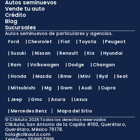
Autos seminuevos
Vende tu auto
Crédito
Blog
Sucursales
Autos seminuevos de particulares y agencias.
Ford
|
Chevrolet
|
Fiat
|
Toyota
|
Peugeot
|
Suzuki
|
Nissan
|
Renault
|
Kia
|
Hyundai
|
Ram
|
Volkswagen
|
Dodge
|
Changan
|
Honda
|
Mazda
|
Bmw
|
Mini
|
Byd
|
Seat
|
Mitsubishi
|
Mg
|
Gwm
|
Audi
|
Cupra
|
Jeep
|
Gmc
|
Acura
|
Lexus
|
|
Mercedes Benz
Mapa del Sitio
©
ClikAuto
2026
Todos los derechos reservados
ClikAuto, San Antonio de la Capilla #100, Querétaro,
Querétaro, México 76178.
hola@clikauto.com
Teléfono: 5589571916