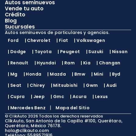
Autos seminuevos
Vende tu auto
Crédito
Blog
Sucursales
Autos seminuevos de particulares y agencias.
Ford
|
Chevrolet
|
Fiat
|
Volkswagen
|
Dodge
|
Toyota
|
Peugeot
|
Suzuki
|
Nissan
|
Renault
|
Hyundai
|
Ram
|
Kia
|
Changan
|
Mg
|
Honda
|
Mazda
|
Bmw
|
Mini
|
Byd
|
Seat
|
Chirey
|
Mitsubishi
|
Gwm
|
Audi
|
Cupra
|
Jeep
|
Gmc
|
Acura
|
Lexus
|
|
Mercedes Benz
Mapa del Sitio
©
ClikAuto
2026
Todos los derechos reservados
ClikAuto, San Antonio de la Capilla #100, Querétaro,
Querétaro, México 76178.
hola@clikauto.com
Teléfono: 5589571916