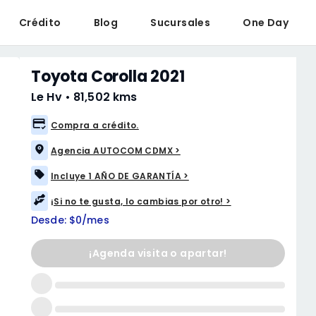
Crédito
Blog
Sucursales
One Day
Toyota Corolla 2021
Le Hv
•
81,502 kms
Compra a crédito.
Agencia AUTOCOM CDMX >
Incluye 1 AÑO DE GARANTÍA >
¡Si no te gusta, lo cambias por otro! >
Desde: $0/mes
¡Agenda visita o apartar!