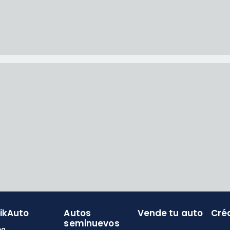
likAuto
Autos
Vende tu auto
Cré
seminuevos
og