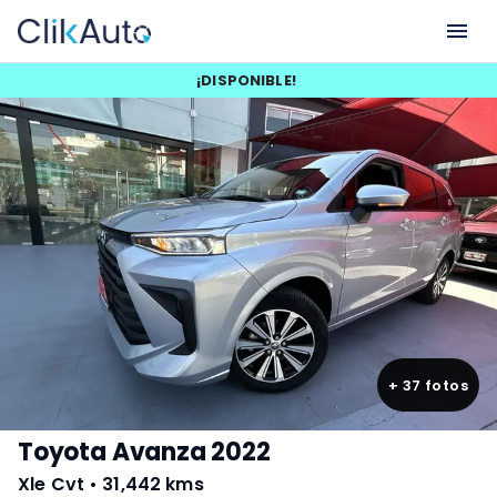
¡
DISPONIBLE
!
+
37
fotos
Toyota Avanza 2022
Xle Cvt
•
31,442 kms