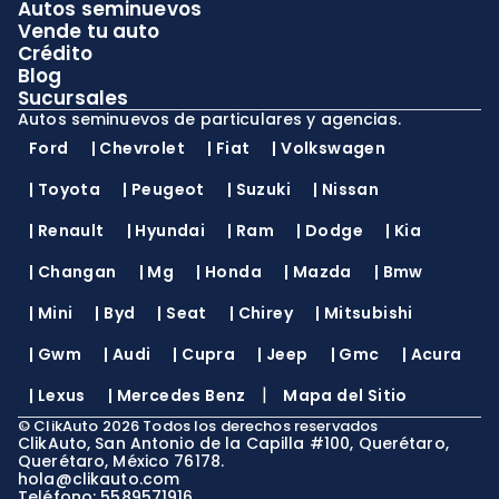
Autos seminuevos
Vende tu auto
Crédito
Blog
Sucursales
Autos seminuevos de particulares y agencias.
Ford
|
Chevrolet
|
Fiat
|
Volkswagen
|
Toyota
|
Peugeot
|
Suzuki
|
Nissan
|
Renault
|
Hyundai
|
Ram
|
Dodge
|
Kia
|
Changan
|
Mg
|
Honda
|
Mazda
|
Bmw
|
Mini
|
Byd
|
Seat
|
Chirey
|
Mitsubishi
|
Gwm
|
Audi
|
Cupra
|
Jeep
|
Gmc
|
Acura
|
|
Lexus
|
Mercedes Benz
Mapa del Sitio
©
ClikAuto
2026
Todos los derechos reservados
ClikAuto, San Antonio de la Capilla #100, Querétaro,
Querétaro, México 76178.
hola@clikauto.com
Teléfono: 5589571916