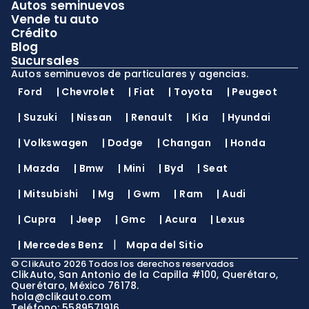
Autos seminuevos
Vende tu auto
Crédito
Blog
Sucursales
Autos seminuevos de particulares y agencias.
Ford
|
Chevrolet
|
Fiat
|
Toyota
|
Peugeot
|
Suzuki
|
Nissan
|
Renault
|
Kia
|
Hyundai
|
Volkswagen
|
Dodge
|
Changan
|
Honda
|
Mazda
|
Bmw
|
Mini
|
Byd
|
Seat
|
Mitsubishi
|
Mg
|
Gwm
|
Ram
|
Audi
|
Cupra
|
Jeep
|
Gmc
|
Acura
|
Lexus
|
|
Mercedes Benz
Mapa del Sitio
©
ClikAuto
2026
Todos los derechos reservados
ClikAuto, San Antonio de la Capilla #100, Querétaro,
Querétaro, México 76178.
hola@clikauto.com
Teléfono: 5589571916