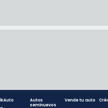
likAuto
Autos
Vende tu auto
Cré
seminuevos
og