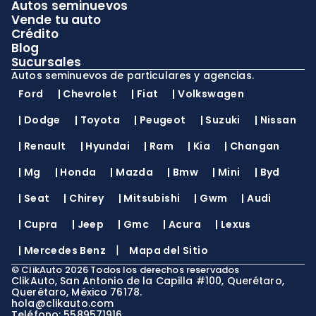
Autos seminuevos
Vende tu auto
Crédito
Blog
Sucursales
Autos seminuevos de particulares y agencias.
Ford
|
Chevrolet
|
Fiat
|
Volkswagen
|
Dodge
|
Toyota
|
Peugeot
|
Suzuki
|
Nissan
|
Renault
|
Hyundai
|
Ram
|
Kia
|
Changan
|
Mg
|
Honda
|
Mazda
|
Bmw
|
Mini
|
Byd
|
Seat
|
Chirey
|
Mitsubishi
|
Gwm
|
Audi
|
Cupra
|
Jeep
|
Gmc
|
Acura
|
Lexus
|
|
Mercedes Benz
Mapa del Sitio
©
ClikAuto
2026
Todos los derechos reservados
ClikAuto, San Antonio de la Capilla #100, Querétaro,
Querétaro, México 76178.
hola@clikauto.com
Teléfono: 5589571916