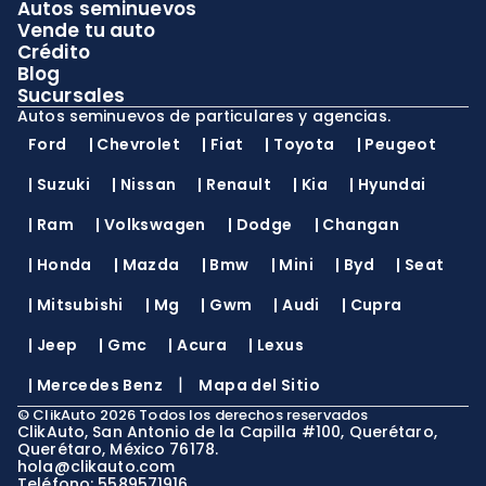
Autos seminuevos
Vende tu auto
Crédito
Blog
Sucursales
Autos seminuevos de particulares y agencias.
Ford
|
Chevrolet
|
Fiat
|
Toyota
|
Peugeot
|
Suzuki
|
Nissan
|
Renault
|
Kia
|
Hyundai
|
Ram
|
Volkswagen
|
Dodge
|
Changan
|
Honda
|
Mazda
|
Bmw
|
Mini
|
Byd
|
Seat
|
Mitsubishi
|
Mg
|
Gwm
|
Audi
|
Cupra
|
Jeep
|
Gmc
|
Acura
|
Lexus
|
|
Mercedes Benz
Mapa del Sitio
©
ClikAuto
2026
Todos los derechos reservados
ClikAuto, San Antonio de la Capilla #100, Querétaro,
Querétaro, México 76178.
hola@clikauto.com
Teléfono: 5589571916