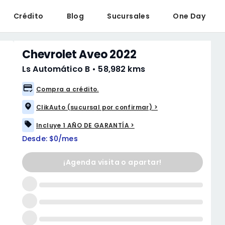
Crédito
Blog
Sucursales
One Day
Chevrolet Aveo 2022
Ls Automático B
•
58,982 kms
Compra a crédito.
ClikAuto (sucursal por confirmar) >
Incluye 1 AÑO DE GARANTÍA >
Desde: $0/mes
¡Agenda visita o apartar!